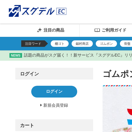
注目の商品
ご利用ガイド
注目ワード
棚ゴト
錫村商店
ゴムポン
骨盤
話題の商品がスグ届く！！新サービス『スグデルEC』リ
NEWS
ゴムポ
ログイン
ログイン
新規会員登録
カート