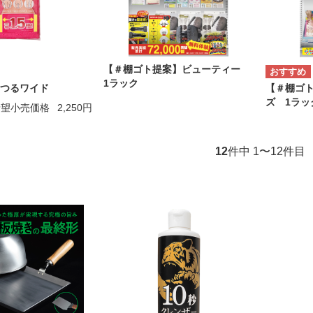
【＃棚ゴト提案】ビューティー
1ラック
つるワイド
【＃棚ゴ
ズ 1ラッ
希望小売価格
2,250円
12
件中 1〜12件目