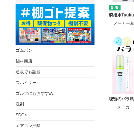
瞬撥水Tsuk
メーカー
ゴムポン
錫村商店
通販でも話題
スパイダー
ゴルフにもおすすめ
秘密のバラ風
洗剤
メーカー
SDGs
エアコン掃除