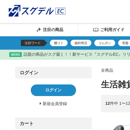
注目の商品
ご利用ガイド
注目ワード
棚ゴト
錫村商店
ゴムポン
骨盤
話題の商品がスグ届く！！新サービス『スグデルEC』リ
NEWS
全商品
ログイン
生活雑
ログイン
12
件中 1〜1
新規会員登録
カート