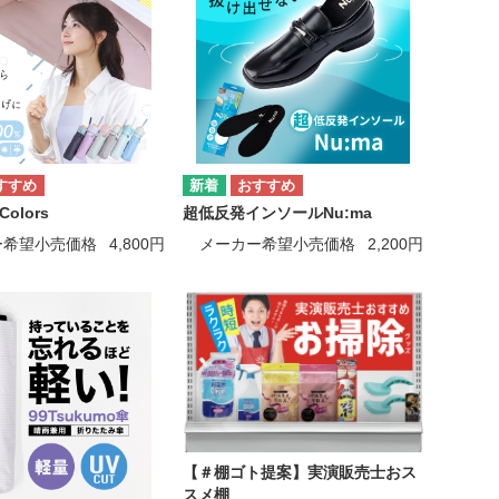
Colors
超低反発インソールNu:ma
ー希望小売価格
4,800円
メーカー希望小売価格
2,200円
【＃棚ゴト提案】実演販売士おス
スメ棚