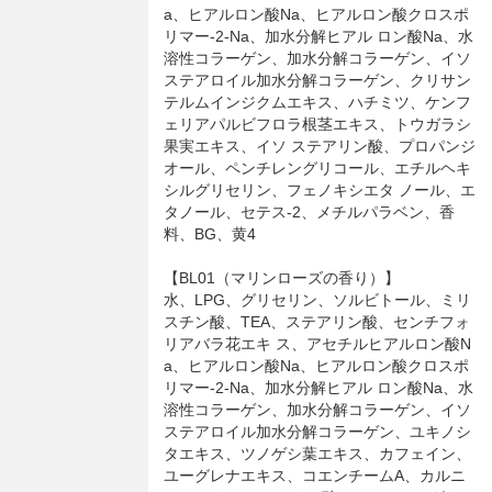
a、ヒアルロン酸Na、ヒアルロン酸クロスポ
リマー-2-Na、加水分解ヒアル ロン酸Na、水
溶性コラーゲン、加水分解コラーゲン、イソ
ステアロイル加水分解コラーゲン、クリサン
テルムインジクムエキス、ハチミツ、ケンフ
ェリアパルビフロラ根茎エキス、トウガラシ
果実エキス、イソ ステアリン酸、プロパンジ
オール、ペンチレングリコール、エチルヘキ
シルグリセリン、フェノキシエタ ノール、エ
タノール、セテス-2、メチルパラベン、香
料、BG、黄4
【BL01（マリンローズの香り）】
水、LPG、グリセリン、ソルビトール、ミリ
スチン酸、TEA、ステアリン酸、センチフォ
リアバラ花エキ ス、アセチルヒアルロン酸N
a、ヒアルロン酸Na、ヒアルロン酸クロスポ
リマー-2-Na、加水分解ヒアル ロン酸Na、水
溶性コラーゲン、加水分解コラーゲン、イソ
ステアロイル加水分解コラーゲン、ユキノシ
タエキス、ツノゲシ葉エキス、カフェイン、
ユーグレナエキス、コエンチームA、カルニ